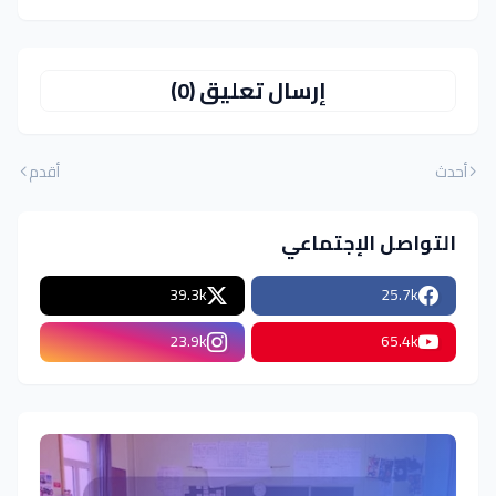
إرسال تعليق (0)
أحدث
أقدم
التواصل الإجتماعي
39.3k
25.7k
23.9k
65.4k