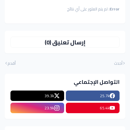
Error:
لم يتم العثور على أي نتائج
إرسال تعليق (0)
أحدث
أقدم
التواصل الإجتماعي
39.3k
25.7k
23.9k
65.4k